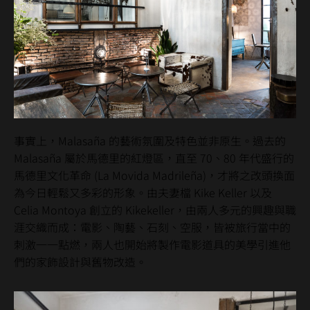
事實上，Malasaña 的藝術氛圍及特色並非原生。過去的
Malasaña 屬於馬德里的紅燈區，直至 70、80 年代盛行的
馬德里文化革命 (La Movida Madrileña)，才將之改頭換面
為今日輕鬆又多彩的形象。由夫妻檔 Kike Keller 以及
Celia Montoya 創立的 Kikekeller，由兩人多元的興趣與職
涯交織而成：電影、陶藝、石刻、空服，皆被旅行當中的
刺激一一點燃，兩人也開始將製作電影道具的美學引進他
們的家飾設計與舊物改造。