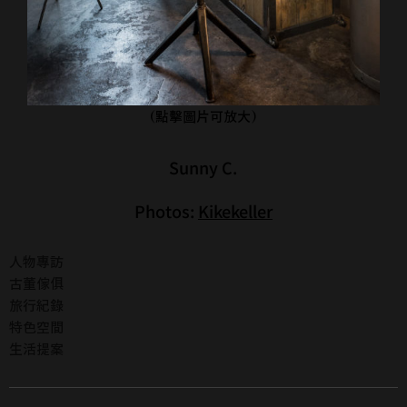
(點擊圖片可放大)
Sunny C.
Photos:
Kikekeller
人物專訪
古董傢俱
旅行紀錄
特色空間
生活提案