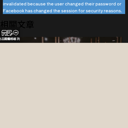
invalidated because the user changed their password or
Facebook has changed the session for security reasons.
相關文章
商品目錄
風格報導
LINE 詢問