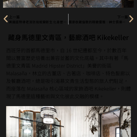
上一篇
下一篇
美國底特律老消防局蛻變新生 化身歷史感時尚旅店
獨家收藏倫敦的精緻優雅：紳士俱樂部 Gentlemen’s Club
藏身馬德里文青區，藝廊酒吧 Kikekeller
西班牙的首都馬德里市，自 16 世紀遷都至今，於數百年
間以豐富歷史培養出兼容並蓄的文化底蘊。其中有著「馬
德里文青區 Madrid Hipster District」美譽的街區
Malasaña，林立的古董店、古著店、咖啡店、特色髮廊以
及餐廳酒吧，總是吸引渴慕文青生活型態的旅人們駐足，
而座落在 Malasaña 核心區域的家飾酒吧 Kikekeller，則體
現了馬德里這種藝術與文化彼此交融的模樣。