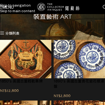
Skip to navigation
MENU
Skip to main content
裝置藝術 ART
首頁
裝置藝術 ART
顯示第 1 至 12 項結果，共 21 項
分類列表
1850’s 英國古董輕軌車牌
1890’s 英國古董青花瓷花樣湯
盤
NT$
12,800
NT$
2,800