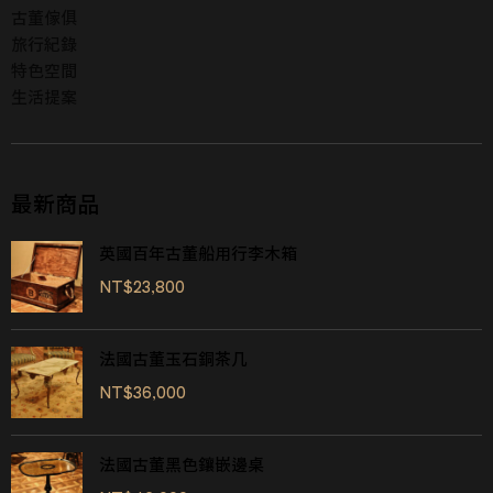
古董傢俱
旅行紀錄
特色空間
生活提案
最新商品
英國百年古董船用行李木箱
NT$
23,800
法國古董玉石銅茶几
NT$
36,000
法國古董黑色鑲嵌邊桌