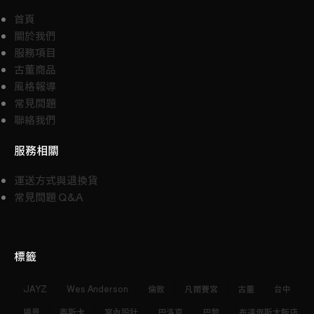
首頁
關於我們
服務項目
古董商品
風格報導
常見問題
聯絡我們
服務相關
運送方式與退換貨
常見問題 Q&A
標籤
JAYZ
Wes Anderson
倫敦
凡爾賽宮
古董
台中
場景
奧斯卡
室內設計
巴洛克
巴黎
布達佩斯大飯店