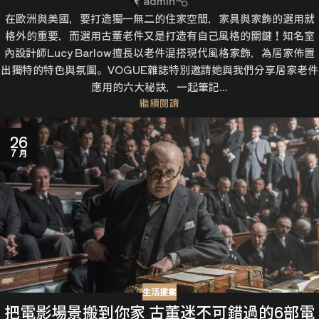
admin
在歐洲與美國，要打造獨一無二的住家空間，家具與家飾的選用就
格外的重要，而選用古董老件又是打造有自己風格的關鍵！知名室
內設計師Lucy Barlow擅長以老件混搭現代風格家飾，為居家佈置
出獨特的特色與氛圍。VOGUE雜誌特別邀請她與我們分享居家老件
應用的六大秘訣，一起筆記...
繼續閱讀
26
7 月
生活提案
把電影場景搬到你家 古董迷不可錯過的6部電