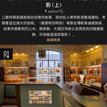
影 (上)
admin
二戰時期英國首相邱吉爾的故事，該向狂人希特勒宣戰或講和，考
驗著這位偉大的首相。《最黑暗的時刻》場景走傳統英倫貴族風，
如果你喜歡桃花心木、銅家飾、大理石地板以及閃亮亮的銀器裝
飾，可別錯過這部電影！ ...
繼續閱讀
01
7 月