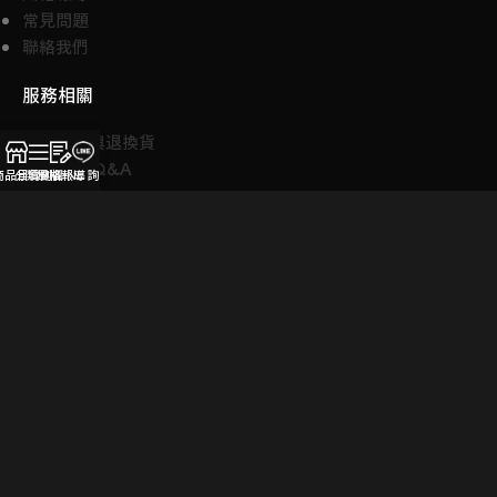
常見問題
聯絡我們
服務相關
運送方式與退換貨
常見問題 Q&A
商品目錄
分類側欄
風格報導
LINE 詢問
標籤
JAYZ
Wes Anderson
倫敦
凡爾賽宮
古董
台中
場景
奧斯卡
室內設計
巴洛克
巴黎
布達佩斯大飯店
建築
慕夏
新藝術
旅行
曼谷
櫃子
歐洲
法國
法式
泰國
浪漫
澳洲
空間
空間設計
米蘭
紐約
羅浮宮
美國
美術
老件
老宅
舊物
英國
藝術
藝術家
設計
豪宅
車站
酒吧
電影
音樂