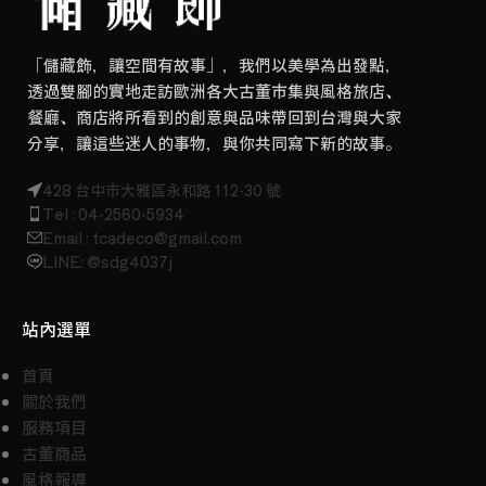
「儲藏飾，讓空間有故事」，我們以美學為出發點，
透過雙腳的實地走訪歐洲各大古董市集與風格旅店、
餐廳、商店將所看到的創意與品味帶回到台灣與大家
分享，讓這些迷人的事物，與你共同寫下新的故事。
428 台中市大雅區永和路 112-30 號
Tel : 04-2560-5934
Email : tcadeco@gmail.com
LINE: @sdg4037j
站內選單
首頁
關於我們
服務項目
古董商品
風格報導